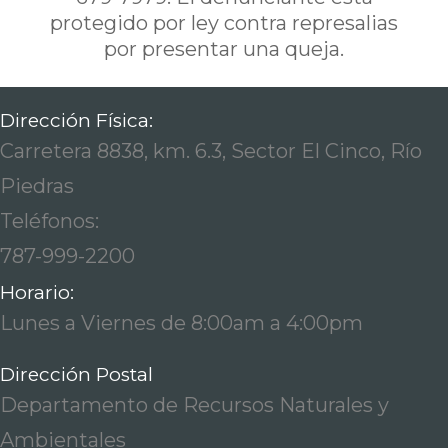
protegido por ley contra represalias
por presentar una queja.
Dirección Física:
Carretera 8838, km. 6.3, Sector El Cinco, Río
Piedras
Teléfonos:
787-999-2200
Horario:
Lunes a Viernes de 8:00am a 4:00pm
Dirección Postal
Departamento de Recursos Naturales y
Ambientales