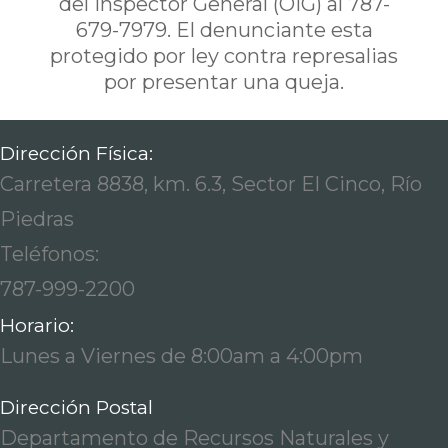
del Inspector General (OIG) al 787-
679-7979. El denunciante esta
protegido por ley contra represalias
por presentar una queja.
Dirección Física:
Carretera 8838, km. 6.3, Sector El Cinco, Río
Piedras
Teléfonos:
787-999-2200
Horario:
Lunes a Viernes de 8:00am a 4:00pm
Dirección Postal
Departamento de Recursos Naturales y