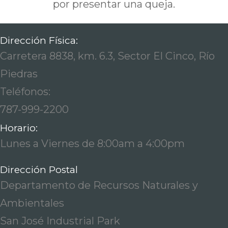
por presentar una queja.
Dirección Física:
Carretera 8838, km. 6.3, Sector El Cinco, Río
Piedras
Teléfonos:
787-999-2200
Horario:
Lunes a Viernes de 8:00am a 4:00pm
Dirección Postal
Departamento de Recursos Naturales y
Ambientales
San José Industrial Park