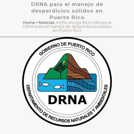
DRNA para el manejo de
desperdicios sólidos en
Puerto Rico
Home
>
Noticias
>
EPA otorga $6.2 millones al
DRNA para el manejo de desperdicios sólidos
en Puerto Rico