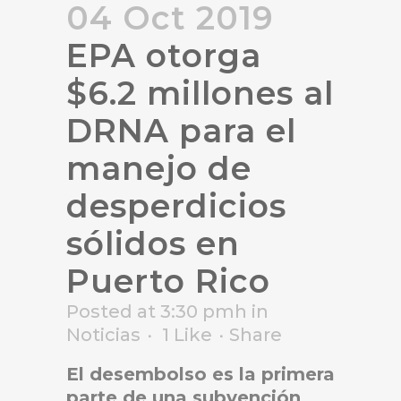
04 Oct 2019
EPA otorga
$6.2 millones al
DRNA para el
manejo de
desperdicios
sólidos en
Puerto Rico
Posted at 3:30 pmh
in
Noticias
1
Like
Share
El desembolso es la primera
parte de una subvención