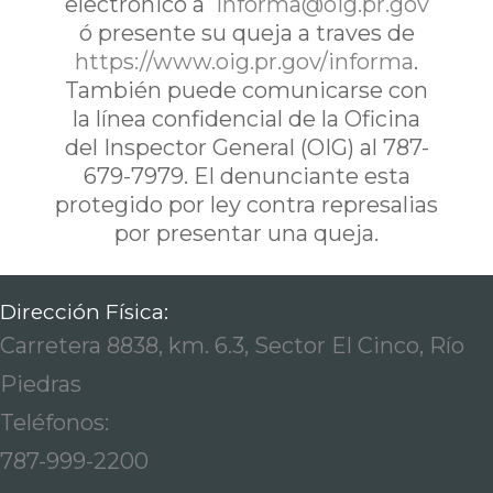
electrónico a
informa@oig.pr.gov
ó presente su queja a traves de
https://www.oig.pr.gov/informa
.
También puede comunicarse con
la línea confidencial de la Oficina
del Inspector General (OIG) al 787-
679-7979. El denunciante esta
protegido por ley contra represalias
por presentar una queja.
Dirección Física:
Carretera 8838, km. 6.3, Sector El Cinco, Río
Piedras
Teléfonos:
787-999-2200