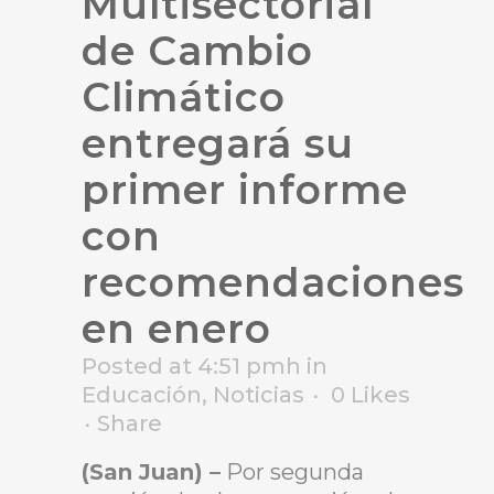
Multisectorial
de Cambio
Climático
entregará su
primer informe
con
recomendaciones
en enero
Posted at 4:51 pmh
in
Educación
,
Noticias
0
Likes
Share
(San Juan) –
Por segunda