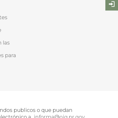
tes
e
 las
s para
fondos publicos o que puedan
electrónico a
informa@oig.pr.gov