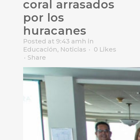
coral arrasados
por los
huracanes
Posted at 9:43 amh
in
Educación
,
Noticias
0
Likes
Share