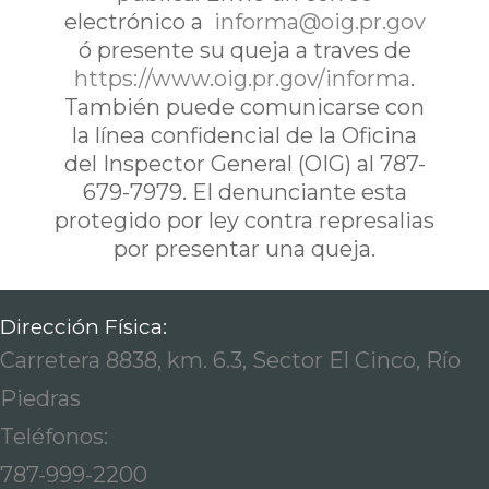
electrónico a
informa@oig.pr.gov
ó presente su queja a traves de
https://www.oig.pr.gov/informa
.
También puede comunicarse con
la línea confidencial de la Oficina
del Inspector General (OIG) al 787-
679-7979. El denunciante esta
protegido por ley contra represalias
por presentar una queja.
Dirección Física:
Carretera 8838, km. 6.3, Sector El Cinco, Río
Piedras
Teléfonos:
787-999-2200