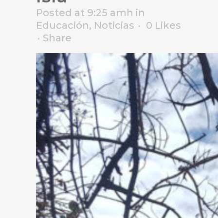
Posted at 9:25 amh
in
Educación
,
Noticias
0
Likes
Share