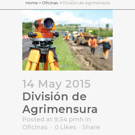
Home
>
Oficinas
>
División de Agrimensura
14 May 2015
División de
Agrimensura
Posted at 9:34 pmh
in
Oficinas
0
Likes
Share