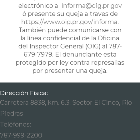
electrónico a
informa@oig.pr.gov
ó presente su queja a traves de
https://www.oig.pr.gov/informa
.
También puede comunicarse con
la línea confidencial de la Oficina
del Inspector General (OIG) al 787-
679-7979. El denunciante esta
protegido por ley contra represalias
por presentar una queja.
Dirección Física:
Carretera 8838, km. 6.3, Sector El Cinco, Río
Piedras
Teléfonos:
787-999-2200