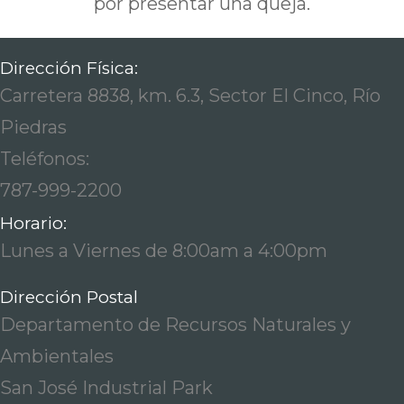
por presentar una queja.
Dirección Física:
Carretera 8838, km. 6.3, Sector El Cinco, Río
Piedras
Teléfonos:
787-999-2200
Horario:
Lunes a Viernes de 8:00am a 4:00pm
Dirección Postal
Departamento de Recursos Naturales y
Ambientales
San José Industrial Park