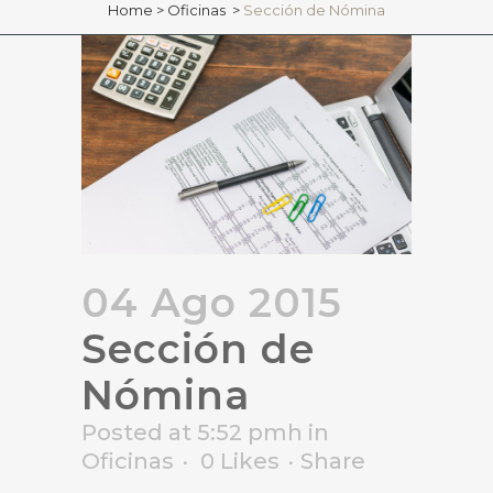
Home
>
Oficinas
>
Sección de Nómina
04 Ago 2015
Sección de
Nómina
Posted at 5:52 pmh
in
Oficinas
0
Likes
Share