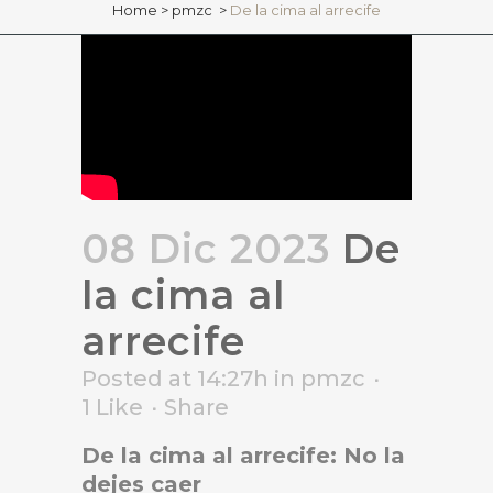
Home
>
pmzc
>
De la cima al arrecife
08 Dic 2023
De
la cima al
arrecife
Posted at 14:27h
in
pmzc
1
Like
Share
De la cima al arrecife: No la
dejes caer