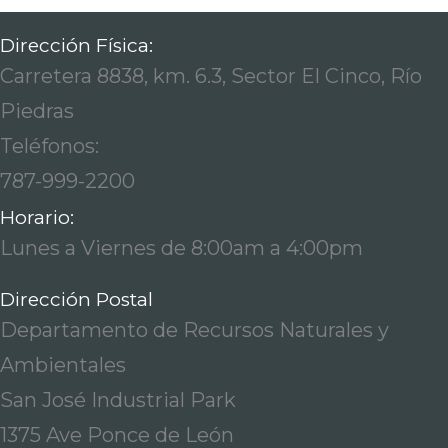
Dirección Física:
Carretera 8838, km. 6.3, Sector El Cinco, Río
Piedras
Teléfonos:
787-999-2200
Horario:
Lunes a Viernes de 8:00am a 4:00pm
Dirección Postal
Departamento de Recursos Naturales y
Ambientales
San José Industrial Park
1375 Ave Ponce de León