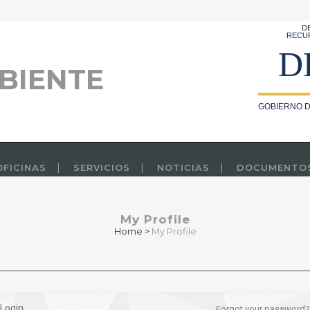
D
RECU
D
BIENTE
GOBIERNO D
OFICINAS
SERVICIOS
NOTICIAS
DOCUMENTO
My Profile
Home
>
My Profile
Login
Forgot your password?