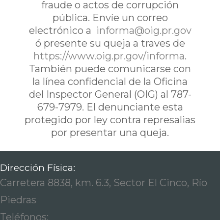
fraude o actos de corrupción
pública. Envíe un correo
electrónico a
informa@oig.pr.gov
ó presente su queja a traves de
https://www.oig.pr.gov/informa
.
También puede comunicarse con
la línea confidencial de la Oficina
del Inspector General (OIG) al 787-
679-7979. El denunciante esta
protegido por ley contra represalias
por presentar una queja.
Dirección Física:
Carretera 8838, km. 6.3, Sector El Cinco, Río
Piedras
Teléfonos: