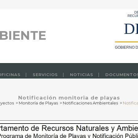
D
RECU
D
BIENTE
GOBIERNO D
OFICINAS
SERVICIOS
NOTICIAS
DOCUMENTO
Notificación monitoria de playas
oyectos
>
Monitoría de Playas
>
Notificaciones Ambientales
>
Notific