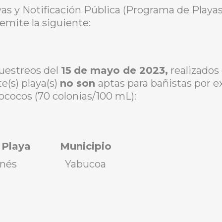
yas y Notificación Pública (Programa de Play
mite la siguiente:
muestreos del
15
de mayo de 2023,
realizados 
e(s) playa(s)
no son
aptas para bañistas por ex
ococos (70 colonias/100 mL):
 Playa
Municipio
anés
Yabucoa