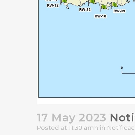
17 May 2023
Noti
Posted at 11:30 amh
in
Notifica