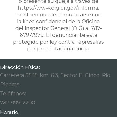
ó presente su queja a traves de
https://www.oig.pr.gov/informa
.
También puede comunicarse con
la línea confidencial de la Oficina
del Inspector General (OIG) al 787-
679-7979. El denunciante esta
protegido por ley contra represalias
por presentar una queja.
Dirección Física:
Carretera 8838, km. 6.3, Sector El Cinco, Río
Piedras
Teléfonos:
787-999-2200
Horario: