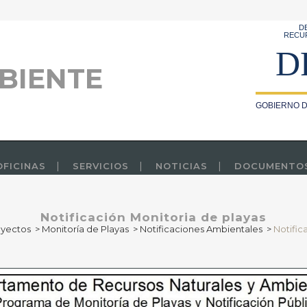
D
RECU
D
BIENTE
GOBIERNO D
OFICINAS
SERVICIOS
NOTICIAS
DOCUMENTO
Notificación Monitoria de playas
oyectos
>
Monitoría de Playas
>
Notificaciones Ambientales
>
Notific