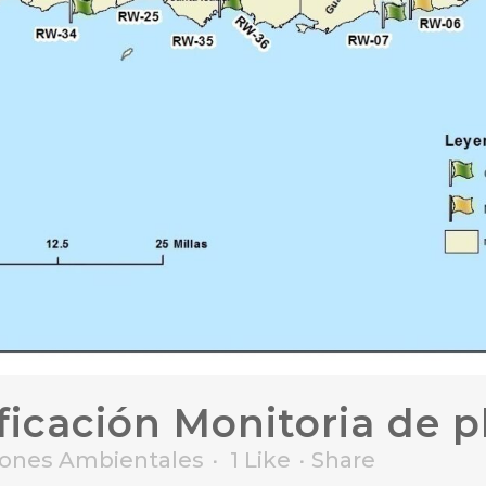
ficación Monitoria de p
ciones Ambientales
1
Like
Share