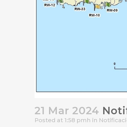
21 Mar 2024
Noti
Posted at 1:58 pmh
in
Notifica