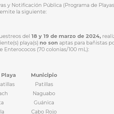
yas y Notificación Pública (Programa de Play
mite la siguiente:
muestreos del
18 y 19 de marzo de 2024,
reali
iente(s) playa(s)
no son
aptas para bañistas po
e Enterococos (70 colonias/100 mL):
 Playa
Municipio
atillas
Patillas
ach
Naguabo
ta
Guánica
la
Cabo Rojo