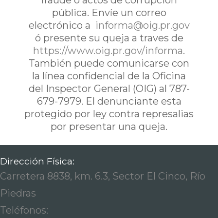
fraude o actos de corrupción
pública. Envíe un correo
electrónico a
informa@oig.pr.gov
ó presente su queja a traves de
https://www.oig.pr.gov/informa
.
También puede comunicarse con
la línea confidencial de la Oficina
del Inspector General (OIG) al 787-
679-7979. El denunciante esta
protegido por ley contra represalias
por presentar una queja.
Dirección Física:
Carretera 8838, km. 6.3, Sector El Cinco, Río
Piedras
Teléfonos: