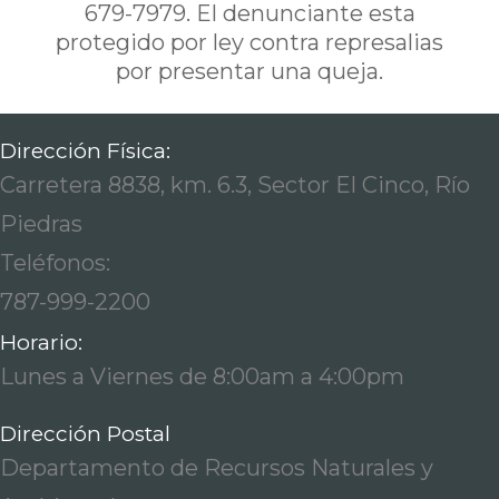
679-7979. El denunciante esta
protegido por ley contra represalias
por presentar una queja.
Dirección Física:
Carretera 8838, km. 6.3, Sector El Cinco, Río
Piedras
Teléfonos:
787-999-2200
Horario:
Lunes a Viernes de 8:00am a 4:00pm
Dirección Postal
Departamento de Recursos Naturales y