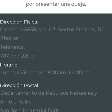
por presentar una queja.
Dirección Física:
Carretera 8838, km. 6.3, Sector El Cinco, Río
Piedras
Teléfonos:
787-999-2200
Horario:
Lunes a Viernes de 8:00am a 4:00pm
Dirección Postal
Departamento de Recursos Naturales y
Ambientales
San José Industrial Park