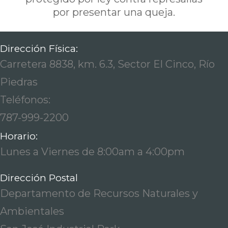
por presentar una queja.
Dirección Física:
Carretera 8838, km. 6.3, Sector El Cinco, Río
Piedras
Teléfonos:
787-999-2200
Horario:
Lunes a Viernes de 8:00am a 4:00pm
Dirección Postal
Departamento de Recursos Naturales y
Ambientales