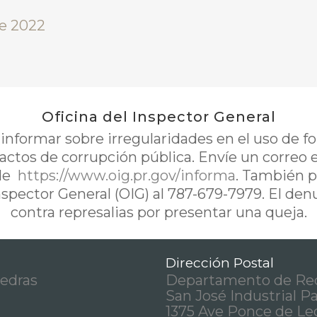
de 2022
Oficina del Inspector General
nformar sobre irregularidades en el uso de 
 actos de corrupción pública. Envíe un correo 
de
https://www.oig.pr.gov/informa
. También p
Inspector General (OIG) al 787-679-7979. El de
contra represalias por presentar una queja.
Dirección Postal
iedras
Departamento de Rec
San José Industrial P
1375 Ave Ponce de Le