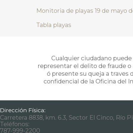
Monitoria de playas 19 de mayo 
Tabla playas
Cualquier ciudadano puede i
representar el delito de fraude o
ó presente su queja a traves 
confidencial de la Oficina del 
Dirección Física:
Carretera 8838, km. 6.3, Sector El Cinco, Río P
Teléfonos:
787-999-2200