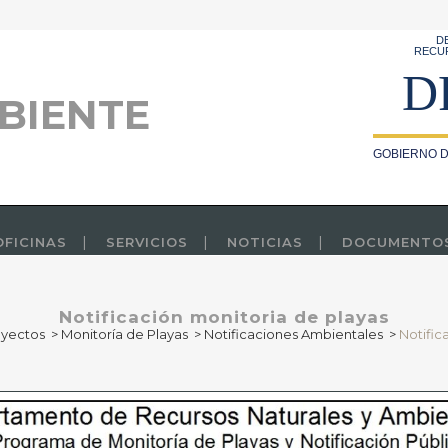
D
RECU
D
BIENTE
GOBIERNO D
OFICINAS
SERVICIOS
NOTICIAS
DOCUMENTO
Notificación monitoria de playas
oyectos
>
Monitoría de Playas
>
Notificaciones Ambientales
>
Notific