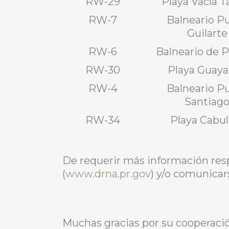
RW-29
Playa Vacía T
RW-7
Balneario P
Guilarte
RW-6
Balneario de Pa
RW-30
Playa Guay
RW-4
Balneario P
Santiag
RW-34
Playa Cabul
De requerir más información res
(
www.drna.pr.gov
) y/o comunicar
Muchas gracias por su cooperació