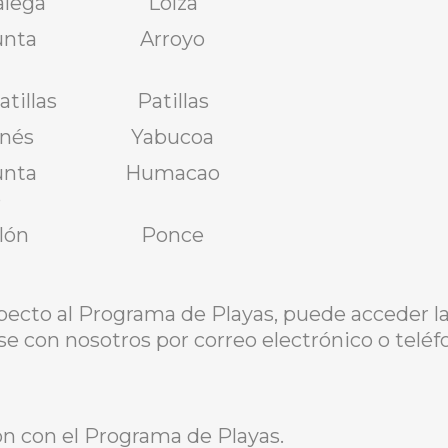
alega
Loíza
unta
Arroyo
tillas
Patillas
anés
Yabucoa
unta
Humacao
o
lón
Ponce
pecto al Programa de Playas, puede acceder 
se con nosotros por correo electrónico o teléf
n con el Programa de Playas.