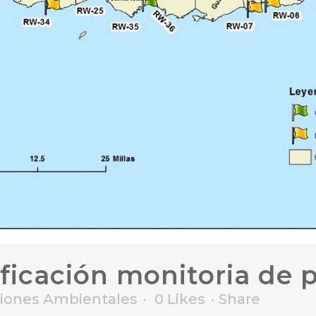
ficación monitoria de 
ciones Ambientales
0
Likes
Share