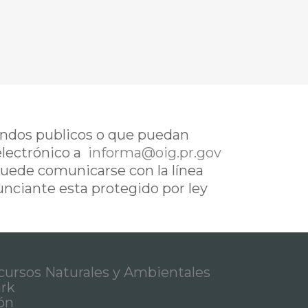
fondos publicos o que puedan
electrónico a
informa@oig.pr.gov
uede comunicarse con la línea
nunciante esta protegido por ley
ursos Naturales y Ambientales
ark
ón