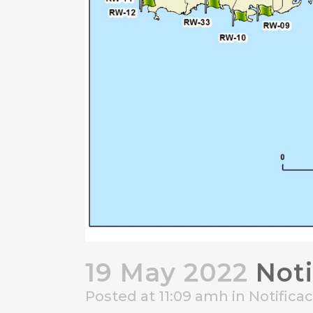
19 May 2022
Noti
Posted at 11:09 amh
in
Notifica