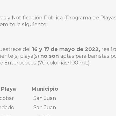
yas y Notificación Pública (Programa de Play
mite la siguiente:
muestreos del
16 y 17
de mayo de 2022,
realiz
iente(s) playa(s)
no son
aptas para bañistas po
e Enterococos (70 colonias/100 mL):
 Playa
Municipio
scobar
San Juan
ondado
San Juan