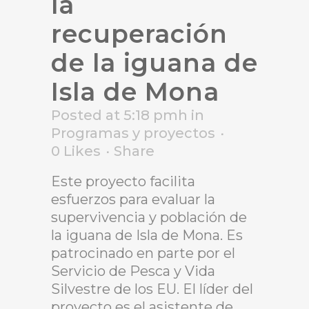
la
recuperación
de la iguana de
Isla de Mona
Posted at 5:18 pmh
in
Programas y proyectos
0
Likes
Share
Este proyecto facilita
esfuerzos para evaluar la
supervivencia y población de
la iguana de Isla de Mona. Es
patrocinado
en parte por el
Servicio de Pesca y Vida
Silvestre de
los EU. El líder del
proyecto es el asistente de