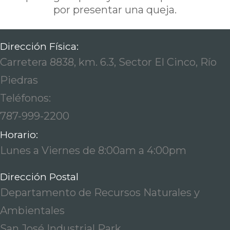
por presentar una queja.
Dirección Física:
Carretera 8838, km. 6.3, Sector El Cinco, Río
Piedras
Teléfonos:
787-999-2200
Horario:
Lunes a Viernes de 8:00am a 4:00pm
Dirección Postal
Departamento de Recursos Naturales y
Ambientales
San José Industrial Park