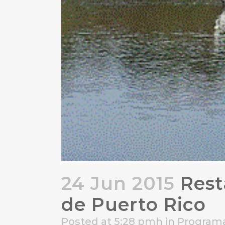
24 Jun 2015
Rest
de Puerto Rico
Posted at 5:28 pmh
in
Programa