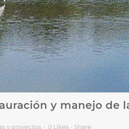
auración y manejo de l
s y proyectos
0
Likes
Share