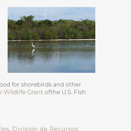
food for shorebirds and other
e Wildlife Grant
ofthe U.S. Fish
les
,
División de Recursos