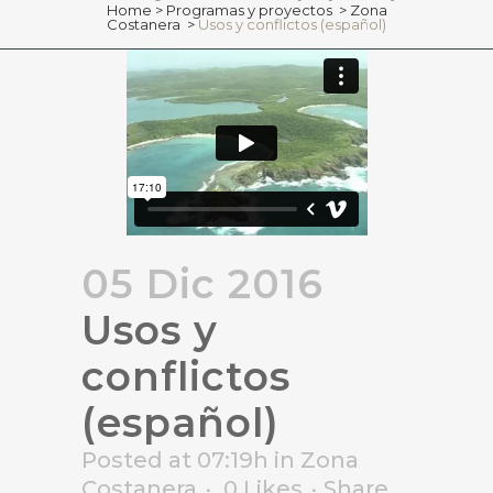
Home
>
Programas y proyectos
>
Zona
Costanera
>
Usos y conflictos (español)
05 Dic 2016
Usos y
conflictos
(español)
Posted at 07:19h
in
Zona
Costanera
0
Likes
Share