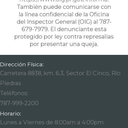
También puede comunicarse con
la línea confidencial de la Oficina
del Inspector General (OIG) al 787-
679-7979. El denunciante esta
protegido por ley contra represalias
por presentar una queja.
Dirección Física:
Carretera 8838, km. 6.3, Sector El Cinco, Río
Piedras
Teléfonos:
787-999-2200
Horario:
Lunes a Viernes de 8:00am a 4:00pm