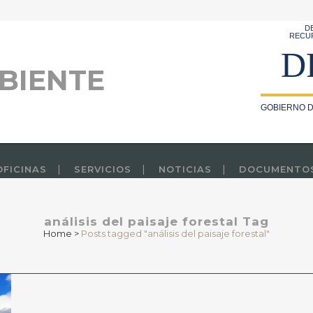
D
RECU
D
BIENTE
GOBIERNO D
OFICINAS
SERVICIOS
NOTICIAS
DOCUMENTO
análisis del paisaje forestal Tag
Home
>
Posts tagged "análisis del paisaje forestal"