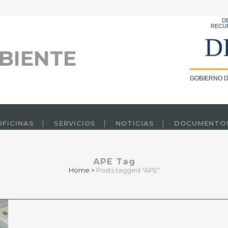
D
RECU
D
BIENTE
GOBIERNO D
OFICINAS
SERVICIOS
NOTICIAS
DOCUMENTO
APE Tag
Home
>
Posts tagged "APE"