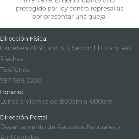
679-7979. El denunciante esta
protegido por ley contra represalias
por presentar una queja.
Dirección Física:
Carretera 8838, km. 6.3, Sector El Cinco, Río
Piedras
Teléfonos:
787-999-2200
Horario:
Lunes a Viernes de 8:00am a 4:00pm
Dirección Postal
Departamento de Recursos Naturales y
Ambientales