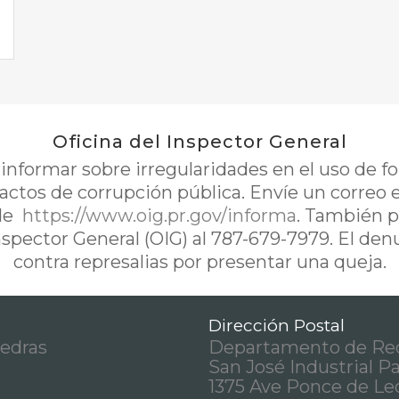
Oficina del Inspector General
nformar sobre irregularidades en el uso de 
 actos de corrupción pública. Envíe un correo 
de
https://www.oig.pr.gov/informa
. También p
Inspector General (OIG) al 787-679-7979. El de
contra represalias por presentar una queja.
Dirección Postal
iedras
Departamento de Rec
San José Industrial P
1375 Ave Ponce de Le