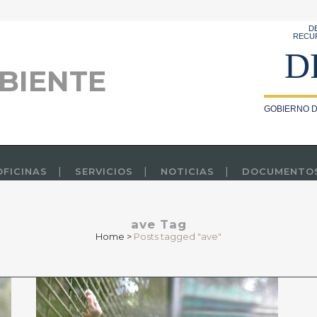
D
RECU
D
BIENTE
GOBIERNO D
OFICINAS
SERVICIOS
NOTICIAS
DOCUMENTO
ave Tag
Home
>
Posts tagged "ave"