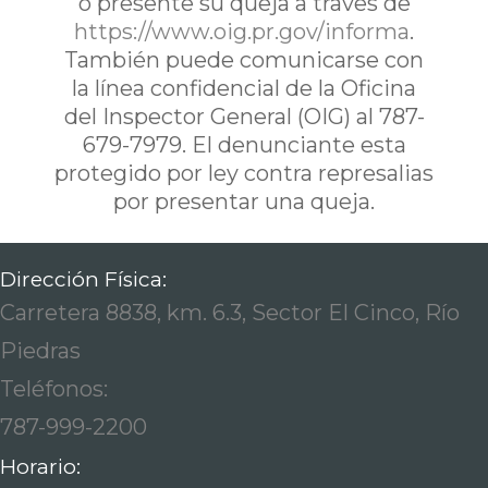
ó presente su queja a traves de
https://www.oig.pr.gov/informa
.
También puede comunicarse con
la línea confidencial de la Oficina
del Inspector General (OIG) al 787-
679-7979. El denunciante esta
protegido por ley contra represalias
por presentar una queja.
Dirección Física:
Carretera 8838, km. 6.3, Sector El Cinco, Río
Piedras
Teléfonos:
787-999-2200
Horario: