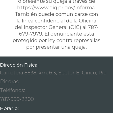
ó presente su queja a traves de
https://www.oig.pr.gov/informa
.
También puede comunicarse con
la línea confidencial de la Oficina
del Inspector General (OIG) al 787-
679-7979. El denunciante esta
protegido por ley contra represalias
por presentar una queja.
Dirección Física:
Carretera 8838, km. 6.3, Sector El Cinco, Río
Piedras
Teléfonos:
787-999-2200
Horario: