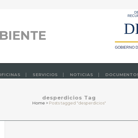
D
RECU
D
BIENTE
GOBIERNO D
OFICINAS
SERVICIOS
NOTICIAS
DOCUMENTO
desperdicios Tag
Home
>
Posts tagged "desperdicios"