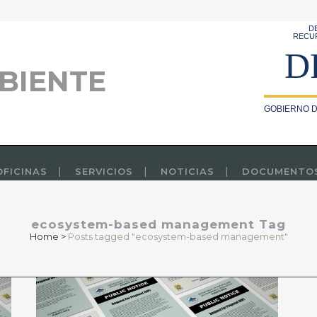
D
RECU
D
BIENTE
GOBIERNO D
OFICINAS
SERVICIOS
NOTICIAS
DOCUMENTO
ecosystem-based management Tag
Home
>
Posts tagged "ecosystem-based management"