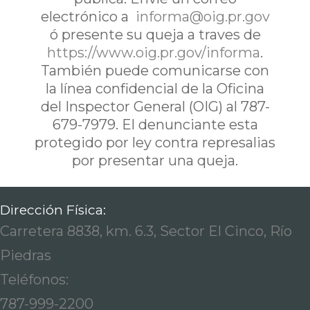
electrónico a
informa@oig.pr.gov
ó presente su queja a traves de
https://www.oig.pr.gov/informa
.
También puede comunicarse con
la línea confidencial de la Oficina
del Inspector General (OIG) al 787-
679-7979. El denunciante esta
protegido por ley contra represalias
por presentar una queja.
Dirección Física:
Carretera 8838, km. 6.3, Sector El Cinco, Río
Piedras
Teléfonos:
787-999-2200