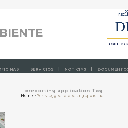
D
RECU
D
BIENTE
GOBIERNO D
OFICINAS
SERVICIOS
NOTICIAS
DOCUMENTO
ereporting application Tag
Home
>
Posts tagged "ereporting application"