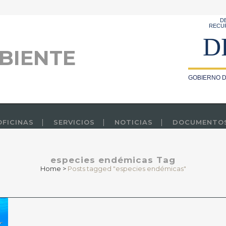
D
RECU
D
BIENTE
GOBIERNO D
OFICINAS
SERVICIOS
NOTICIAS
DOCUMENTO
especies endémicas Tag
Home
>
Posts tagged "especies endémicas"