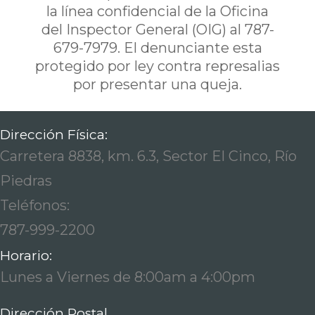
la línea confidencial de la Oficina
del Inspector General (OIG) al 787-
679-7979. El denunciante esta
protegido por ley contra represalias
por presentar una queja.
Dirección Física:
Carretera 8838, km. 6.3, Sector El Cinco, Río
Piedras
Teléfonos:
787-999-2200
Horario:
Lunes a Viernes de 8:00am a 4:00pm
Dirección Postal