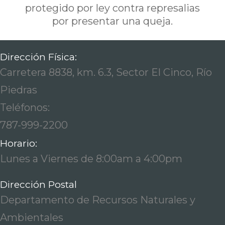
protegido por ley contra represalias
por presentar una queja.
Dirección Física:
Carretera 8838, km. 6.3, Sector El Cinco, Río
Piedras
Teléfonos:
787-999-2200
Horario:
Lunes a Viernes de 8:00am a 4:00pm
Dirección Postal
Departamento de Recursos Naturales y
Ambientales