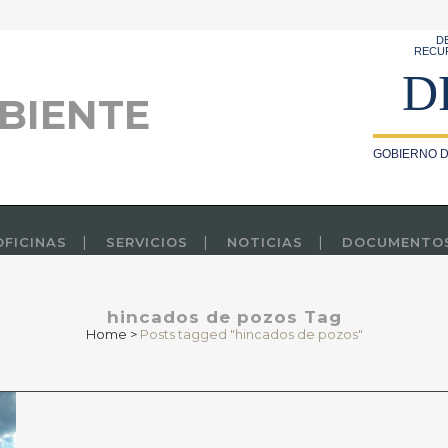
D
RECU
D
BIENTE
GOBIERNO D
OFICINAS
SERVICIOS
NOTICIAS
DOCUMENTO
hincados de pozos Tag
Home
>
Posts tagged "hincados de pozos"