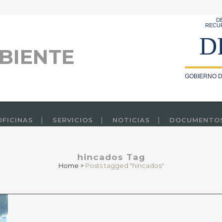
D
RECU
D
BIENTE
GOBIERNO D
OFICINAS
SERVICIOS
NOTICIAS
DOCUMENTO
hincados Tag
Home
>
Posts tagged "hincados"