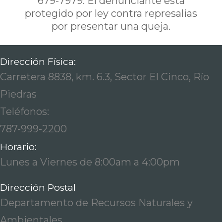
679-7979. El denunciante esta
protegido por ley contra represalias
por presentar una queja.
Dirección Física:
Carretera 8838, km. 6.3, Sector El Cinco, Río
Piedras
Teléfonos:
787-999-2200
Horario:
Lunes a Viernes de 8:00am a 4:00pm
Dirección Postal
Departamento de Recursos Naturales y
Ambientales