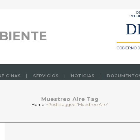
D
RECU
D
BIENTE
GOBIERNO D
OFICINAS
SERVICIOS
NOTICIAS
DOCUMENTO
Muestreo Aire Tag
Home
>
Posts tagged "Muestreo Aire"