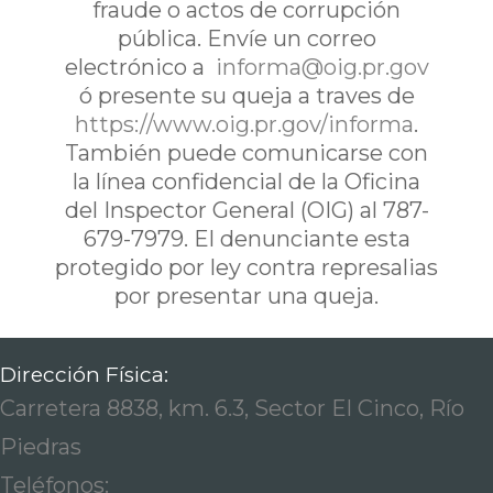
fraude o actos de corrupción
pública. Envíe un correo
electrónico a
informa@oig.pr.gov
ó presente su queja a traves de
https://www.oig.pr.gov/informa
.
También puede comunicarse con
la línea confidencial de la Oficina
del Inspector General (OIG) al 787-
679-7979. El denunciante esta
protegido por ley contra represalias
por presentar una queja.
Dirección Física:
Carretera 8838, km. 6.3, Sector El Cinco, Río
Piedras
Teléfonos: