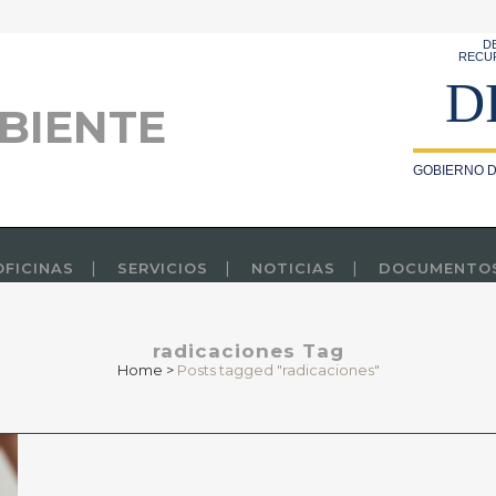
D
RECU
D
BIENTE
GOBIERNO D
OFICINAS
SERVICIOS
NOTICIAS
DOCUMENTO
radicaciones Tag
Home
>
Posts tagged "radicaciones"