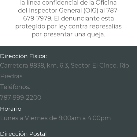
la línea confidencial de la Oficina
del Inspector General (OIG) al 787-
679-7979. El denunciante esta
protegido por ley contra represalias
por presentar una queja.
Dirección Física:
Carretera 8838, km. 6.3, Sector El Cinco, Río
Piedras
Teléfonos:
787-999-2200
Horario:
Lunes a Viernes de 8:00am a 4:00pm
Dirección Postal