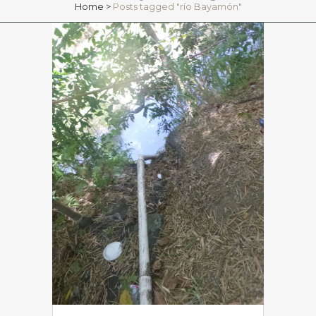
Home
>
Posts tagged "río Bayamón"