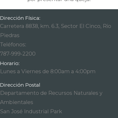
Dirección Física:
Carretera 8838, km. 6.3, Sector El Cinco, Río
Piedras
Teléfonos:
787-999-2200
Horario:
Lunes a Viernes de 8:00am a 4:00pm
Dirección Postal
Departamento de Recursos Naturales y
Ambientales
San José Industrial Park