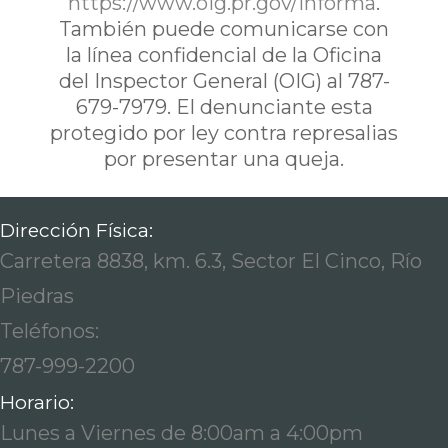
https://www.oig.pr.gov/informa
.
También puede comunicarse con
la línea confidencial de la Oficina
del Inspector General (OIG) al 787-
679-7979. El denunciante esta
protegido por ley contra represalias
por presentar una queja.
Dirección Física:
Carretera 8838, km. 6.3, Sector El Cinco, Río
Piedras
Teléfonos:
787-999-2200
Horario:
Lunes a Viernes de 8:00am a 4:00pm