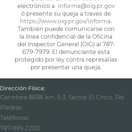
electrónico a
informa@oig.pr.gov
ó presente su queja a traves de
https://www.oig.pr.gov/informa
.
También puede comunicarse con
la línea confidencial de la Oficina
del Inspector General (OIG) al 787-
679-7979. El denunciante esta
protegido por ley contra represalias
por presentar una queja.
Dirección Física:
Carretera 8838, km. 6.3, Sector El Cinco, Río
Piedras
Teléfonos:
787-999-2200